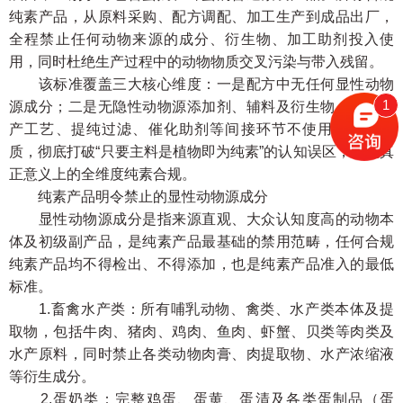
纯素产品，从原料采购、配方调配、加工生产到成品出厂，
全程禁止任何动物来源的成分、衍生物、加工助剂投入使
用，同时杜绝生产过程中的动物物质交叉污染与带入残留。
该标准覆盖三大核心维度：一是配方中无任何显性动物
1
源成分；二是无隐性动物源添加剂、辅料及衍生物；三是生
产工艺、提纯过滤、催化助剂等间接环节不使用动物源物
质，彻底打破“只要主料是植物即为纯素”的认知误区，实现真
正意义上的全维度纯素合规。
纯素产品明令禁止的显性动物源成分
显性动物源成分是指来源直观、大众认知度高的动物本
体及初级副产品，是纯素产品最基础的禁用范畴，任何合规
纯素产品均不得检出、不得添加，也是纯素产品准入的最低
标准。
1.畜禽水产类：所有哺乳动物、禽类、水产类本体及提
取物，包括牛肉、猪肉、鸡肉、鱼肉、虾蟹、贝类等肉类及
水产原料，同时禁止各类动物肉膏、肉提取物、水产浓缩液
等衍生成分。
2.蛋奶类：完整鸡蛋、蛋黄、蛋清及各类蛋制品（蛋