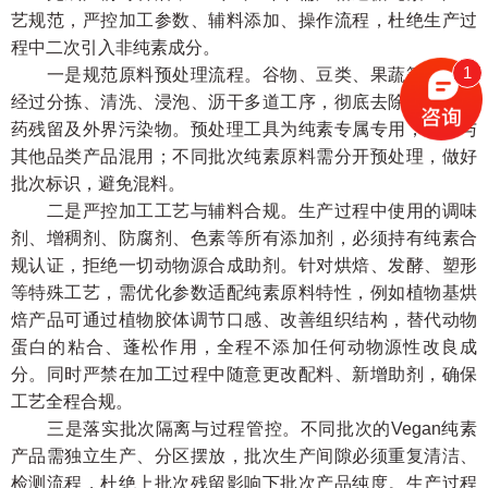
艺规范，严控加工参数、辅料添加、操作流程，杜绝生产过
程中二次引入非纯素成分。
1
一是规范原料预处理流程。谷物、豆类、果蔬等主料需
经过分拣、清洗、浸泡、沥干多道工序，彻底去除杂质、农
药残留及外界污染物。预处理工具为纯素专属专用，不得与
其他品类产品混用；不同批次纯素原料需分开预处理，做好
批次标识，避免混料。
二是严控加工工艺与辅料合规。生产过程中使用的调味
剂、增稠剂、防腐剂、色素等所有添加剂，必须持有纯素合
规认证，拒绝一切动物源合成助剂。针对烘焙、发酵、塑形
等特殊工艺，需优化参数适配纯素原料特性，例如植物基烘
焙产品可通过植物胶体调节口感、改善组织结构，替代动物
蛋白的粘合、蓬松作用，全程不添加任何动物源性改良成
分。同时严禁在加工过程中随意更改配料、新增助剂，确保
工艺全程合规。
三是落实批次隔离与过程管控。不同批次的Vegan纯素
产品需独立生产、分区摆放，批次生产间隙必须重复清洁、
检测流程，杜绝上批次残留影响下批次产品纯度。生产过程